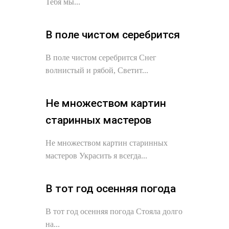
Тебя мы...
В поле чистом серебрится
В поле чистом серебрится Снег
волнистый и рябой, Светит...
Не множеством картин
старинных мастеров
Не множеством картин старинных
мастеров Украсить я всегда...
В тот год осенняя погода
В тот год осенняя погода Стояла долго
на...