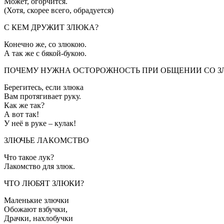
Может, огорчится.
(Хотя, скорее всего, обрадуется)
С КЕМ ДРУЖИТ ЗЛЮКА?
Конечно же, со злюкою.
А так же с бякой-букою.
ПОЧЕМУ НУЖНА ОСТОРОЖНОСТЬ ПРИ ОБЩЕНИИ СО 
Берегитесь, если злюка
Вам протягивает руку.
Как же так?
А вот так!
У неё в руке – кулак!
ЗЛЮЧЬЕ ЛАКОМСТВО
Что такое лук?
Лакомство для злюк.
ЧТО ЛЮБЯТ ЗЛЮКИ?
Маленькие злючки
Обожают взбучки,
Драчки, нахлобучки