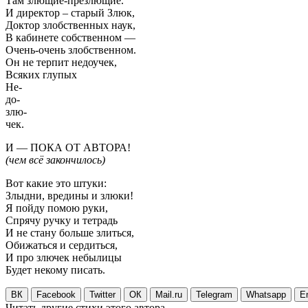
Там злющие-презлющие.
И директор – старый Злюк,
Доктор злобственных наук,
В кабинете собственном —
Очень-очень злобственном.
Он не терпит недоучек,
Всяких глупых
Не-
до-
злю-
чек.
И — ПОКА ОТ АВТОРА!
(чем всё закончилось)
Вот какие это штуки:
Злыдни, вредины и злюки!
Я пойду помою руки,
Спрячу ручку и тетрадь
И не стану больше злиться,
Обижаться и сердиться,
И про злючек небылицы
Будет некому писать.
ВК
Facebook
Twitter
ОК
Mail.ru
Telegram
Whatsapp
E
Читать другие стихи этого автора