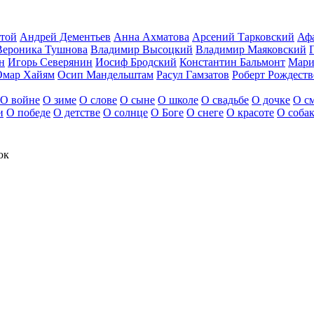
стой
Андрей Дементьев
Анна Ахматова
Арсений Тарковский
Аф
Вероника Тушнова
Владимир Высоцкий
Владимир Маяковский
н
Игорь Северянин
Иосиф Бродский
Константин Бальмонт
Мари
Омар Хайям
Осип Мандельштам
Расул Гамзатов
Роберт Рождест
О войне
О зиме
О слове
О сыне
О школе
О свадьбе
О дочке
О с
и
О победе
О детстве
О солнце
О Боге
О снеге
О красоте
О соба
юк