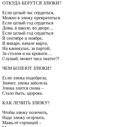
ОТКУДА БЕРУТСЯ ЗЛЮКИ?
Если целый час сердиться,
Можно в злюку превратиться.
Если целый год сердиться
Дома, в школе, во дворе…
Если целый год сердиться
В сентябре и ноябре,
В январе, начале марта,
На каникулах, за партой,
За столом и на кровати…
Слушай, может часа хватит?!
ЧЕМ БОЛЕЮТ ЗЛЮКИ?
Если злюка подобрела,
Значит, злюка заболела.
Злюка злится снова –
Стало быть, здорова.
КАК ЛЕЧИТЬ ЗЛЮКУ?
Чтобы злюку полечить,
Надо злюку огорчить.
Мажь её горчицей –