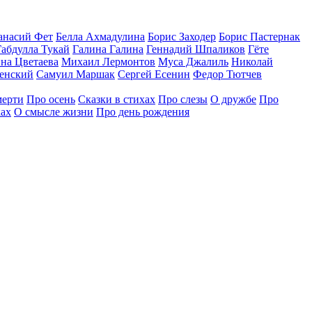
анасий Фет
Белла Ахмадулина
Борис Заходер
Борис Пастернак
Габдулла Тукай
Галина Галина
Геннадий Шпаликов
Гёте
на Цветаева
Михаил Лермонтов
Муса Джалиль
Николай
венский
Самуил Маршак
Сергей Есенин
Федор Тютчев
мерти
Про осень
Сказки в стихах
Про слезы
О дружбе
Про
ках
О смысле жизни
Про день рождения