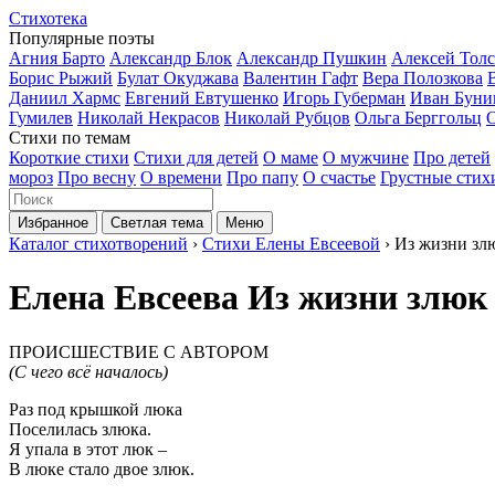
Стихотека
Популярные поэты
Агния Барто
Александр Блок
Александр Пушкин
Алексей Тол
Борис Рыжий
Булат Окуджава
Валентин Гафт
Вера Полозкова
Даниил Хармс
Евгений Евтушенко
Игорь Губерман
Иван Буни
Гумилев
Николай Некрасов
Николай Рубцов
Ольга Берггольц
Стихи по темам
Короткие стихи
Стихи для детей
О маме
О мужчине
Про детей
мороз
Про весну
О времени
Про папу
О счастье
Грустные стих
Избранное
Светлая тема
Меню
Каталог стихотворений
›
Стихи Елены Евсеевой
› Из жизни зл
Елена Евсеева
Из жизни злюк
ПРОИСШЕСТВИЕ С АВТОРОМ
(С чего всё началось)
Раз под крышкой люка
Поселилась злюка.
Я упала в этот люк –
В люке стало двое злюк.