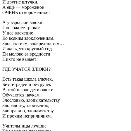
И другие штучки.
А ещё — мороженое
ОЧЕНЬ отмороженное!
А у взрослой злюки
Посложнее трюки:
У неё влечение
Ко всяким злоключениям,
Злосчастиям, зловредностям…
И жаль, что круглый год
Ей молоко за вредности
Никто не выдаёт!
ГДЕ УЧАТСЯ ЗЛЮКИ?
Есть такая школа злючек.
Без тетрадей и без ручек
В этой школе дети-злюки
Обучаются наукам:
Злословью, злопыхательству,
Злорадству, злоязычию,
Злонравию, злопамятству
И прочим неприличиям.
Учительницы лучшие