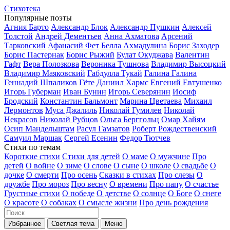
Стихотека
Популярные поэты
Агния Барто
Александр Блок
Александр Пушкин
Алексей
Толстой
Андрей Дементьев
Анна Ахматова
Арсений
Тарковский
Афанасий Фет
Белла Ахмадулина
Борис Заходер
Борис Пастернак
Борис Рыжий
Булат Окуджава
Валентин
Гафт
Вера Полозкова
Вероника Тушнова
Владимир Высоцкий
Владимир Маяковский
Габдулла Тукай
Галина Галина
Геннадий Шпаликов
Гёте
Даниил Хармс
Евгений Евтушенко
Игорь Губерман
Иван Бунин
Игорь Северянин
Иосиф
Бродский
Константин Бальмонт
Марина Цветаева
Михаил
Лермонтов
Муса Джалиль
Николай Гумилев
Николай
Некрасов
Николай Рубцов
Ольга Берггольц
Омар Хайям
Осип Мандельштам
Расул Гамзатов
Роберт Рождественский
Самуил Маршак
Сергей Есенин
Федор Тютчев
Стихи по темам
Короткие стихи
Стихи для детей
О маме
О мужчине
Про
детей
О войне
О зиме
О слове
О сыне
О школе
О свадьбе
О
дочке
О смерти
Про осень
Сказки в стихах
Про слезы
О
дружбе
Про мороз
Про весну
О времени
Про папу
О счастье
Грустные стихи
О победе
О детстве
О солнце
О Боге
О снеге
О красоте
О собаках
О смысле жизни
Про день рождения
Избранное
Светлая тема
Меню