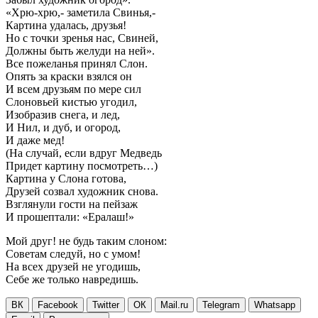
«Хрю-хрю,- заметила Свинья,-
Картина удалась, друзья!
Но с точки зренья нас, Свиней,
Должны быть желуди на ней».
Все пожеланья принял Слон.
Опять за краски взялся он
И всем друзьям по мере сил
Слоновьей кистью угодил,
Изобразив снега, и лед,
И Нил, и дуб, и огород,
И даже мед!
(На случай, если вдруг Медведь
Придет картину посмотреть…)
Картина у Слона готова,
Друзей созвал художник снова.
Взглянули гости на пейзаж
И прошептали: «Ералаш!»
Мой друг! не будь таким слоном:
Советам следуй, но с умом!
На всех друзей не угодишь,
Себе же только навредишь.
ВК
Facebook
Twitter
ОК
Mail.ru
Telegram
Whatsapp