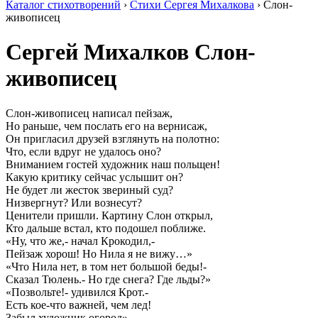
Каталог стихотворений
›
Стихи Сергея Михалкова
› Слон-
живописец
Сергей Михалков
Слон-
живописец
Слон-живописец написал пейзаж,
Но раньше, чем послать его на вернисаж,
Он пригласил друзей взглянуть на полотно:
Что, если вдруг не удалось оно?
Вниманием гостей художник наш польщен!
Какую критику сейчас услышит он?
Не будет ли жесток звериный суд?
Низвергнут? Или вознесут?
Ценители пришли. Картину Слон открыл,
Кто дальше встал, кто подошел поближе.
«Ну, что же,- начал Крокодил,-
Пейзаж хорош! Но Нила я не вижу…»
«Что Нила нет, в том нет большой беды!-
Сказал Тюлень.- Но где снега? Где льды?»
«Позвольте!- удивился Крот.-
Есть кое-что важней, чем лед!
Забыл художник огород».