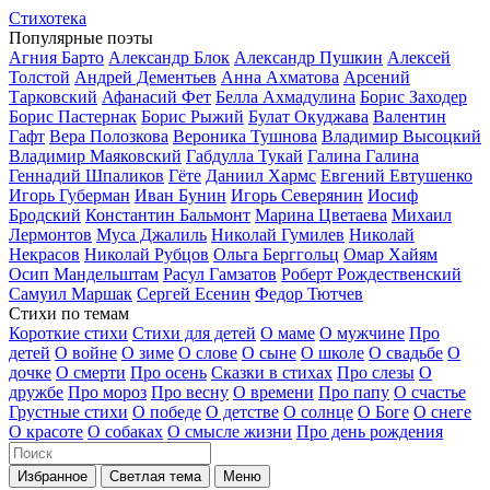
Стихотека
Популярные поэты
Агния Барто
Александр Блок
Александр Пушкин
Алексей
Толстой
Андрей Дементьев
Анна Ахматова
Арсений
Тарковский
Афанасий Фет
Белла Ахмадулина
Борис Заходер
Борис Пастернак
Борис Рыжий
Булат Окуджава
Валентин
Гафт
Вера Полозкова
Вероника Тушнова
Владимир Высоцкий
Владимир Маяковский
Габдулла Тукай
Галина Галина
Геннадий Шпаликов
Гёте
Даниил Хармс
Евгений Евтушенко
Игорь Губерман
Иван Бунин
Игорь Северянин
Иосиф
Бродский
Константин Бальмонт
Марина Цветаева
Михаил
Лермонтов
Муса Джалиль
Николай Гумилев
Николай
Некрасов
Николай Рубцов
Ольга Берггольц
Омар Хайям
Осип Мандельштам
Расул Гамзатов
Роберт Рождественский
Самуил Маршак
Сергей Есенин
Федор Тютчев
Стихи по темам
Короткие стихи
Стихи для детей
О маме
О мужчине
Про
детей
О войне
О зиме
О слове
О сыне
О школе
О свадьбе
О
дочке
О смерти
Про осень
Сказки в стихах
Про слезы
О
дружбе
Про мороз
Про весну
О времени
Про папу
О счастье
Грустные стихи
О победе
О детстве
О солнце
О Боге
О снеге
О красоте
О собаках
О смысле жизни
Про день рождения
Избранное
Светлая тема
Меню