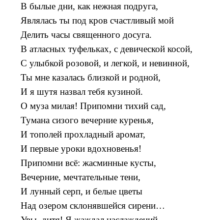
В былые дни, как нежная подруга,
Являлась ты под кров счастливый мой
Делить часы священного досуга.
В атласных туфельках, с девической косой,
С улыбкой розовой, и легкой, и невинной,
Ты мне казалась близкой и родной,
И я шутя назвал тебя кузиной.
О муза милая! Припомни тихий сад,
Тумана сизого вечерние куренья,
И тополей прохладный аромат,
И первые уроки вдохновенья!
Припомни всё: жасминные кусты,
Вечерние, мечтательные тени,
И лунный серп, и белые цветы
Над озером склонявшейся сирени…
Увы, дитя! Я жаждал наслаждений,