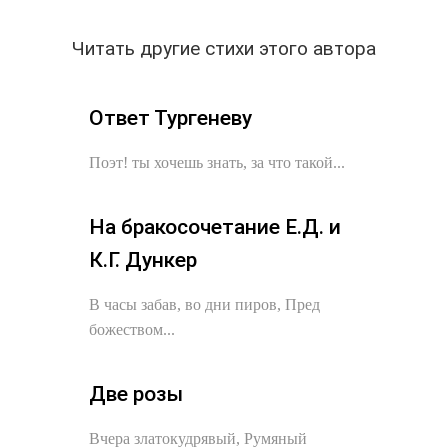
Читать другие стихи этого автора
Ответ Тургеневу
Поэт! ты хочешь знать, за что такой...
На бракосочетание Е.Д. и
К.Г. Дункер
В часы забав, во дни пиров, Пред
божеством...
Две розы
Вчера златокудрявый, Румяный