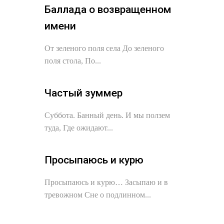
Баллада о возвращенном
имени
От зеленого поля села До зеленого
поля стола, По...
Частый зуммер
Суббота. Банный день. И мы ползем
туда, Где ожидают...
Просыпаюсь и курю
Просыпаюсь и курю… Засыпаю и в
тревожном Сне о подлинном...