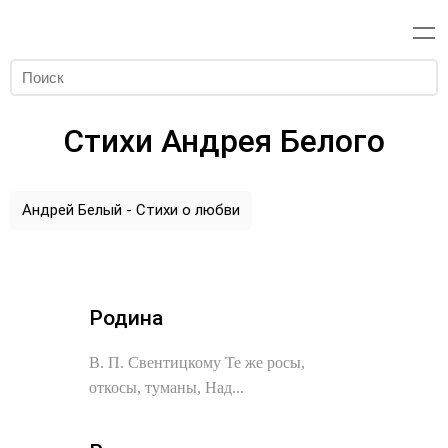
Стихи Андрея Белого
Андрей Белый - Стихи о любви
Родина
В. П. Свентицкому Те же росы,
откосы, туманы, Над...