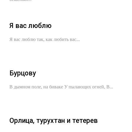
Я вас люблю
Я вас люблю так, как любить вас...
Бурцову
В дымном поле, на биваке У пылающих огней, В...
Орлица, турухтан и тетерев