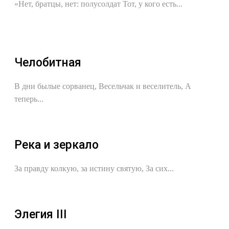
«Нет, братцы, нет: полусолдат Тот, у кого есть...
Челобитная
В дни былые сорванец, Весельчак и веселитель, А
теперь...
Река и зеркало
За правду колкую, за истину святую, За сих...
Элегия III