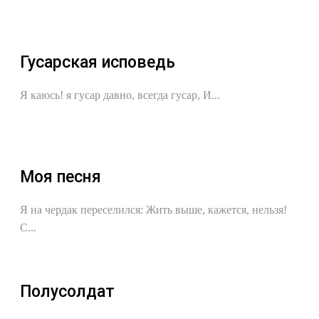
Гусарская исповедь
Я каюсь! я гусар давно, всегда гусар, И...
Моя песня
Я на чердак переселился: Жить выше, кажется, нельзя!
С...
Полусолдат