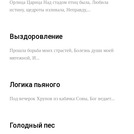
Орлица Царица Над стадом птиц была, Любила
истину, щедроты изливала, Неправду,...
Выздоровление
Прошла борьба моих страстей, Болезнь души моей
мятежной, И...
Логика пьяного
Под вечерок Хрунов из кабачка Совы, Бог ведает...
Голодный пес