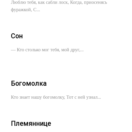
Люблю тебя, как сабли лоск, Когда, приосенясь
фуражкой, С...
Сон
— Кто столько мог тебя, мой друг,...
Богомолка
Кто знает нашу богомолку, Тот с ней узнал...
Племяннице