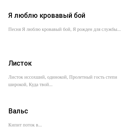
Я люблю кровавый бой
Песня Я люблю кровавый бой, Я рожден для службы...
Листок
Листок иссохший, одинокой, Пролетный гость степи
широкой, Куда твой...
Вальс
Кипит поток в...