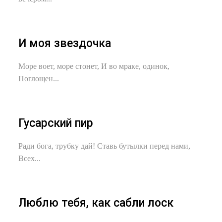
И моя звездочка
Море воет, море стонет, И во мраке, одинок,
Поглощен...
Гусарский пир
Ради бога, трубку дай! Ставь бутылки перед нами,
Всех...
Люблю тебя, как сабли лоск