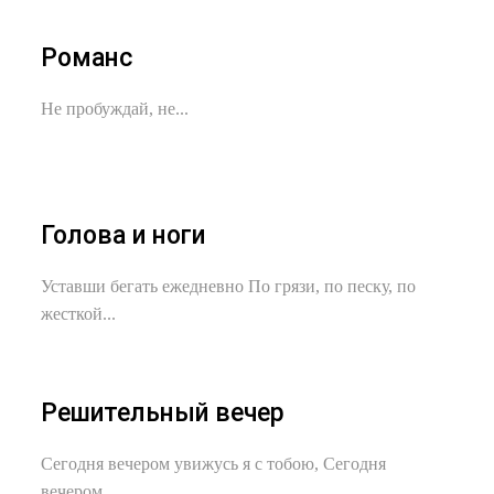
Романс
Не пробуждай, не...
Голова и ноги
Уставши бегать ежедневно По грязи, по песку, по
жесткой...
Решительный вечер
Сегодня вечером увижусь я с тобою, Сегодня
вечером...