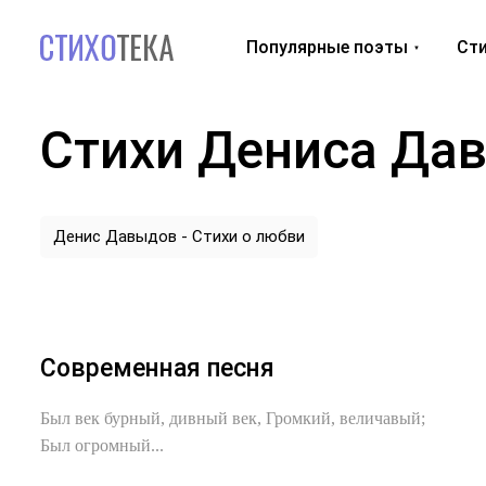
Популярные поэты
Сти
Стихи Дениса Да
Денис Давыдов - Стихи о любви
Современная песня
Был век бурный, дивный век, Громкий, величавый;
Был огромный...