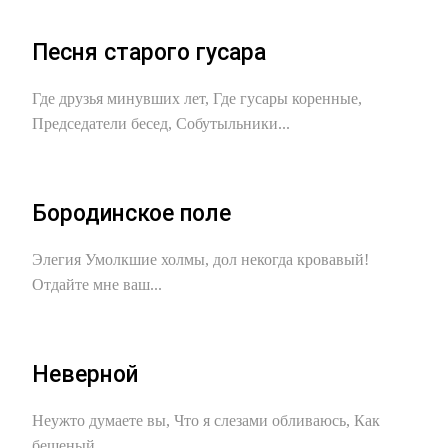
Песня старого гусара
Где друзья минувших лет, Где гусары коренные,
Председатели бесед, Собутыльники...
Бородинское поле
Элегия Умолкшие холмы, дол некогда кровавый!
Отдайте мне ваш...
Неверной
Неужто думаете вы, Что я слезами обливаюсь, Как
бешеный...