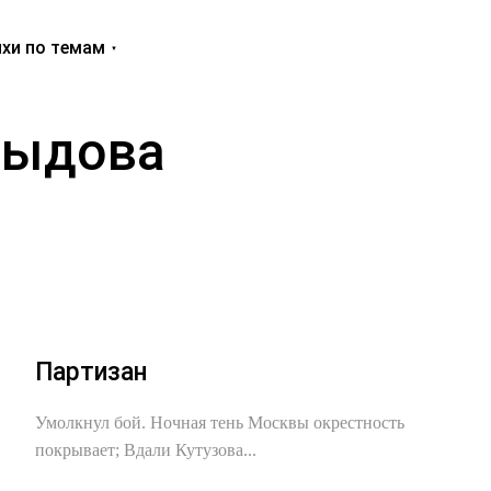
хи по темам
выдова
Партизан
Умолкнул бой. Ночная тень Москвы окpестность
покpывает; Вдали Кутузова...