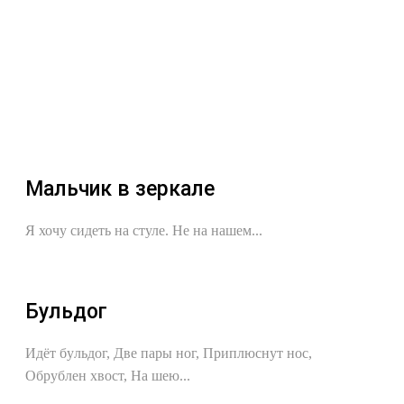
Мальчик в зеркале
Я хочу сидеть на стуле. Не на нашем...
Бульдог
Идёт бyльдог, Две пары ног, Приплюснyт нос,
Обрyблен хвост, На шею...