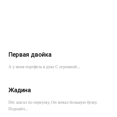
Первая двойка
А у меня портфель в руке С огромной...
Жадина
Пёс шагал по переулку, Он жевал большую булку.
Подошёл...