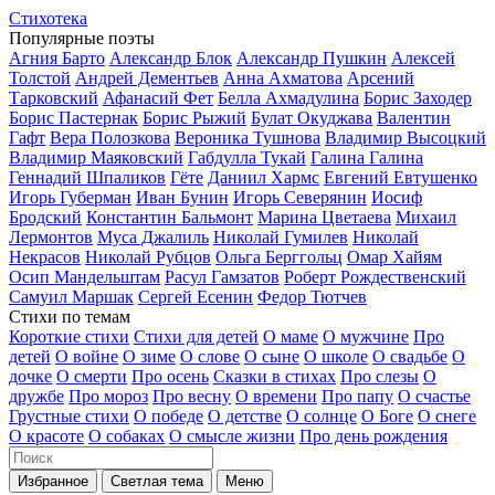
Стихотека
Популярные поэты
Агния Барто
Александр Блок
Александр Пушкин
Алексей
Толстой
Андрей Дементьев
Анна Ахматова
Арсений
Тарковский
Афанасий Фет
Белла Ахмадулина
Борис Заходер
Борис Пастернак
Борис Рыжий
Булат Окуджава
Валентин
Гафт
Вера Полозкова
Вероника Тушнова
Владимир Высоцкий
Владимир Маяковский
Габдулла Тукай
Галина Галина
Геннадий Шпаликов
Гёте
Даниил Хармс
Евгений Евтушенко
Игорь Губерман
Иван Бунин
Игорь Северянин
Иосиф
Бродский
Константин Бальмонт
Марина Цветаева
Михаил
Лермонтов
Муса Джалиль
Николай Гумилев
Николай
Некрасов
Николай Рубцов
Ольга Берггольц
Омар Хайям
Осип Мандельштам
Расул Гамзатов
Роберт Рождественский
Самуил Маршак
Сергей Есенин
Федор Тютчев
Стихи по темам
Короткие стихи
Стихи для детей
О маме
О мужчине
Про
детей
О войне
О зиме
О слове
О сыне
О школе
О свадьбе
О
дочке
О смерти
Про осень
Сказки в стихах
Про слезы
О
дружбе
Про мороз
Про весну
О времени
Про папу
О счастье
Грустные стихи
О победе
О детстве
О солнце
О Боге
О снеге
О красоте
О собаках
О смысле жизни
Про день рождения
Избранное
Светлая тема
Меню