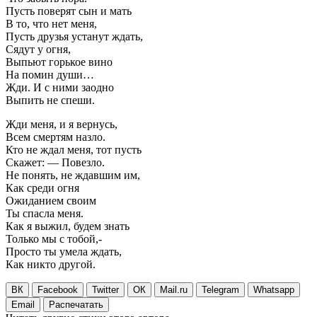
Пусть поверят сын и мать
В то, что нет меня,
Пусть друзья устанут ждать,
Сядут у огня,
Выпьют горькое вино
На помин души…
Жди. И с ними заодно
Выпить не спеши.
Жди меня, и я вернусь,
Всем смертям назло.
Кто не ждал меня, тот пусть
Скажет: — Повезло.
Не понять, не ждавшим им,
Как среди огня
Ожиданием своим
Ты спасла меня.
Как я выжил, будем знать
Только мы с тобой,-
Просто ты умела ждать,
Как никто другой.
ВК
Facebook
Twitter
ОК
Mail.ru
Telegram
Whatsapp
Email
Распечатать