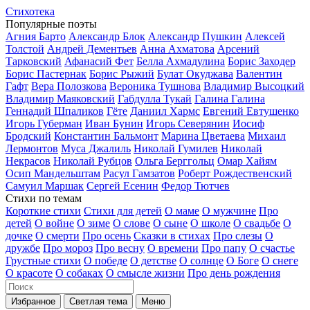
Стихотека
Популярные поэты
Агния Барто
Александр Блок
Александр Пушкин
Алексей
Толстой
Андрей Дементьев
Анна Ахматова
Арсений
Тарковский
Афанасий Фет
Белла Ахмадулина
Борис Заходер
Борис Пастернак
Борис Рыжий
Булат Окуджава
Валентин
Гафт
Вера Полозкова
Вероника Тушнова
Владимир Высоцкий
Владимир Маяковский
Габдулла Тукай
Галина Галина
Геннадий Шпаликов
Гёте
Даниил Хармс
Евгений Евтушенко
Игорь Губерман
Иван Бунин
Игорь Северянин
Иосиф
Бродский
Константин Бальмонт
Марина Цветаева
Михаил
Лермонтов
Муса Джалиль
Николай Гумилев
Николай
Некрасов
Николай Рубцов
Ольга Берггольц
Омар Хайям
Осип Мандельштам
Расул Гамзатов
Роберт Рождественский
Самуил Маршак
Сергей Есенин
Федор Тютчев
Стихи по темам
Короткие стихи
Стихи для детей
О маме
О мужчине
Про
детей
О войне
О зиме
О слове
О сыне
О школе
О свадьбе
О
дочке
О смерти
Про осень
Сказки в стихах
Про слезы
О
дружбе
Про мороз
Про весну
О времени
Про папу
О счастье
Грустные стихи
О победе
О детстве
О солнце
О Боге
О снеге
О красоте
О собаках
О смысле жизни
Про день рождения
Избранное
Светлая тема
Меню