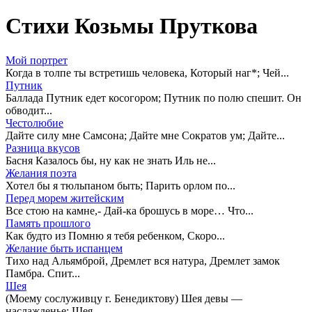
Стихи Козьмы Пруткова
Мой портрет
Когда в толпе ты встретишь человека, Который наг*; Чей...
Путник
Баллада Путник едет косогором; Путник по полю спешит. Он
обводит...
Честолюбие
Дайте силу мне Самсона; Дайте мне Сократов ум; Дайте...
Разница вкусов
Басня Казалось бы, ну как не знать Иль не...
Желания поэта
Хотел бы я тюльпаном быть; Парить орлом по...
Перед морем житейским
Все стою на камне,- Дай-ка брошусь в море… Что...
Память прошлого
Как будто из Помню я тебя ребенком, Скоро...
Желание быть испанцем
Тихо над Альямброй, Дремлет вся натура, Дремлет замок
Памбра. Спит...
Шея
(Моему сослуживцу г. Бенедиктову) Шея девы —
наслажденье; Шея...