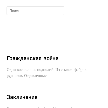
Гражданская война
Одни восстали из подполий, Из ссылок, фабрик,
рудников, Отравленные...
Заклинание