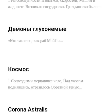
1 Из совокупности Избытков, скоростей, Машин и
жадности Возникло государство. Гражданство было...
Демоны глухонемые
«Кто так слеп, как раб Мой? и...
Космос
1 Созвездьями мерцавшее чело, Над хаосом
поднявшись, отразилось Обратной тенью...
Corona Astralis