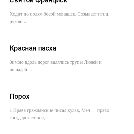
Святой Франциск
Ходит по полям босой монашек, Созывает птиц,
рукою...
Красная пасха
Зимою вдоль дорог валялись трупы Людей и
лошадей....
Порох
1 Права гражданские писал кулак, Меч — право
государственное,...