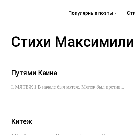
Популярные поэты
Сти
Стихи Максимили
Путями Каина
I. МЯТЕЖ 1 В начале был мятеж, Мятеж был против...
Китеж