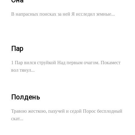
Она
В напрасных поисках за ней Я исследил земные...
Пар
1 Пар вился струйкой Над первым очагом. Покамест
вол тянул...
Полдень
Травою жесткою, пахучей и седой Порос бесплодный
скат...