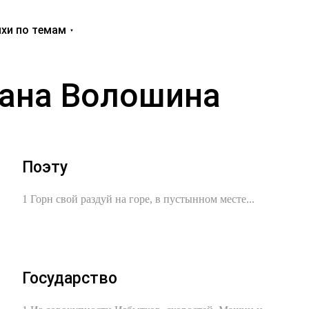
хи по темам
ана Волошина
Поэту
1 Горн свой раздуй на горе, в пустынном месте...
Государство