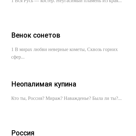
1 Вся Русь — костер. Неугасимый пламень Из края...
Венок сонетов
1 В мирах любви неверные кометы, Сквозь горних
сфер...
Неопалимая купина
Кто ты, Россия? Мираж? Наважденье? Была ли ты?...
Россия