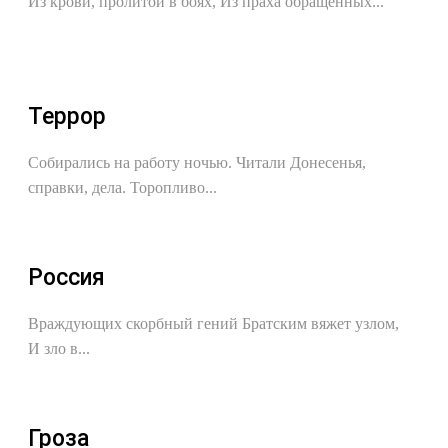
Из крови, пролитой в боях, Из праха обращенных...
Террор
Собирались на работу ночью. Читали Донесенья,
справки, дела. Торопливо...
Россия
Враждующих скорбный гений Братским вяжет узлом,
И зло в...
Гроза