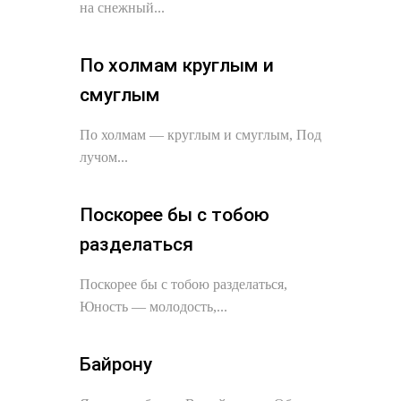
на снежный...
По холмам круглым и
смуглым
По холмам — круглым и смуглым, Под
лучом...
Поскорее бы с тобою
разделаться
Поскорее бы с тобою разделаться,
Юность — молодость,...
Байрону