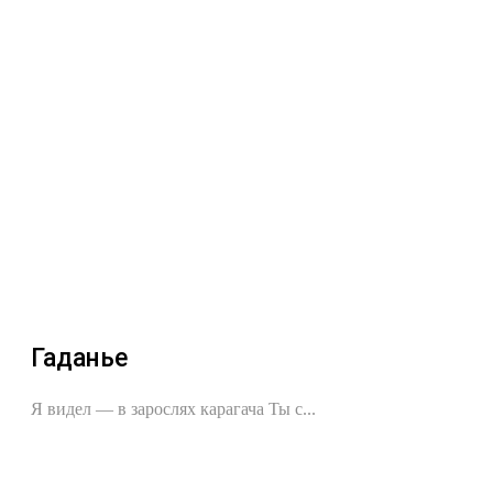
Гаданье
Я видел — в зарослях карагача Ты с...