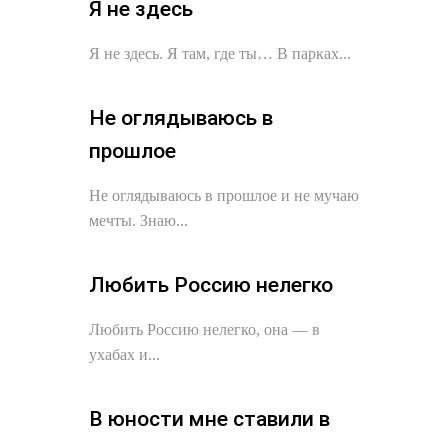
Я не здесь
Я не здесь. Я там, где ты… В парках...
Не оглядываюсь в
прошлое
Не оглядываюсь в прошлое и не мучаю
мечты. Знаю...
Любить Россию нелегко
Любить Россию нелегко, она — в
ухабах и...
В юности мне ставили в