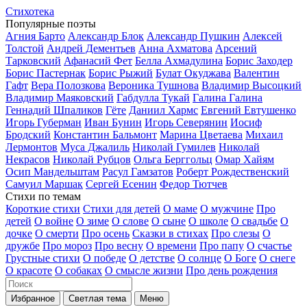
Стихотека
Популярные поэты
Агния Барто
Александр Блок
Александр Пушкин
Алексей
Толстой
Андрей Дементьев
Анна Ахматова
Арсений
Тарковский
Афанасий Фет
Белла Ахмадулина
Борис Заходер
Борис Пастернак
Борис Рыжий
Булат Окуджава
Валентин
Гафт
Вера Полозкова
Вероника Тушнова
Владимир Высоцкий
Владимир Маяковский
Габдулла Тукай
Галина Галина
Геннадий Шпаликов
Гёте
Даниил Хармс
Евгений Евтушенко
Игорь Губерман
Иван Бунин
Игорь Северянин
Иосиф
Бродский
Константин Бальмонт
Марина Цветаева
Михаил
Лермонтов
Муса Джалиль
Николай Гумилев
Николай
Некрасов
Николай Рубцов
Ольга Берггольц
Омар Хайям
Осип Мандельштам
Расул Гамзатов
Роберт Рождественский
Самуил Маршак
Сергей Есенин
Федор Тютчев
Стихи по темам
Короткие стихи
Стихи для детей
О маме
О мужчине
Про
детей
О войне
О зиме
О слове
О сыне
О школе
О свадьбе
О
дочке
О смерти
Про осень
Сказки в стихах
Про слезы
О
дружбе
Про мороз
Про весну
О времени
Про папу
О счастье
Грустные стихи
О победе
О детстве
О солнце
О Боге
О снеге
О красоте
О собаках
О смысле жизни
Про день рождения
Избранное
Светлая тема
Меню