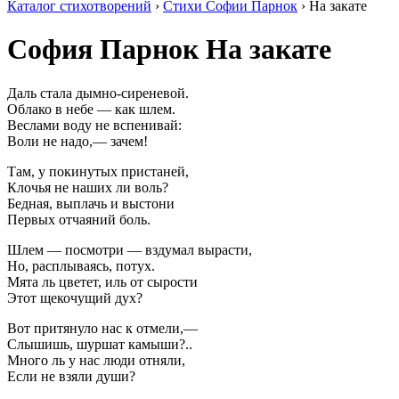
Каталог стихотворений
›
Стихи Софии Парнок
› На закате
София Парнок
На закате
Даль стала дымно-сиреневой.
Облако в небе — как шлем.
Веслами воду не вспенивай:
Воли не надо,— зачем!
Там, у покинутых пристаней,
Клочья не наших ли воль?
Бедная, выплачь и выстони
Первых отчаяний боль.
Шлем — посмотри — вздумал вырасти,
Но, расплываясь, потух.
Мята ль цветет, иль от сырости
Этот щекочущий дух?
Вот притянуло нас к отмели,—
Слышишь, шуршат камыши?..
Много ль у нас люди отняли,
Если не взяли души?