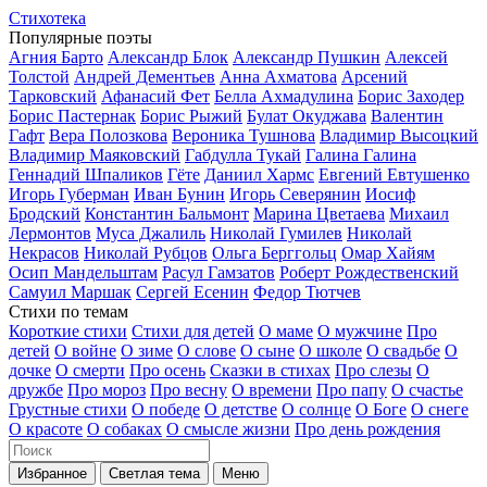
Стихотека
Популярные поэты
Агния Барто
Александр Блок
Александр Пушкин
Алексей
Толстой
Андрей Дементьев
Анна Ахматова
Арсений
Тарковский
Афанасий Фет
Белла Ахмадулина
Борис Заходер
Борис Пастернак
Борис Рыжий
Булат Окуджава
Валентин
Гафт
Вера Полозкова
Вероника Тушнова
Владимир Высоцкий
Владимир Маяковский
Габдулла Тукай
Галина Галина
Геннадий Шпаликов
Гёте
Даниил Хармс
Евгений Евтушенко
Игорь Губерман
Иван Бунин
Игорь Северянин
Иосиф
Бродский
Константин Бальмонт
Марина Цветаева
Михаил
Лермонтов
Муса Джалиль
Николай Гумилев
Николай
Некрасов
Николай Рубцов
Ольга Берггольц
Омар Хайям
Осип Мандельштам
Расул Гамзатов
Роберт Рождественский
Самуил Маршак
Сергей Есенин
Федор Тютчев
Стихи по темам
Короткие стихи
Стихи для детей
О маме
О мужчине
Про
детей
О войне
О зиме
О слове
О сыне
О школе
О свадьбе
О
дочке
О смерти
Про осень
Сказки в стихах
Про слезы
О
дружбе
Про мороз
Про весну
О времени
Про папу
О счастье
Грустные стихи
О победе
О детстве
О солнце
О Боге
О снеге
О красоте
О собаках
О смысле жизни
Про день рождения
Избранное
Светлая тема
Меню