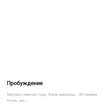
Пробуждение
Тянулись тяжелые годы, Земля замерзала… Из трещин
Огонь, нас...