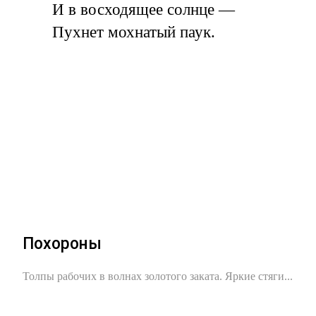
И в восходящее солнце —
Пухнет мохнатый паук.
Похороны
Толпы рабочих в волнах золотого заката. Яркие стяги...