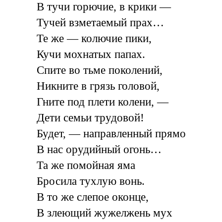
В тучи горючие, в крики —
Тучей взметаемый прах…
Те же — колючие пики,
Кучи мохнатых папах.
Спите во тьме поколений,
Никните в грязь головой,
Гните под плети колени, —
Дети семьи трудовой!
Будет, — направленный прямо
В нас орудийный огонь…
Та же помойная яма
Бросила тухлую вонь.
В то же слепое оконце,
В злеющий жужелжень мух