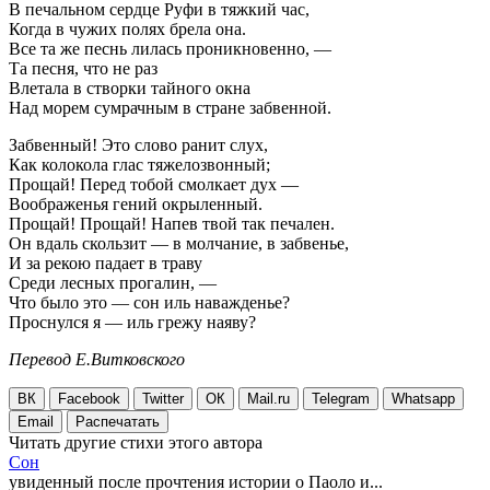
В печальном сердце Руфи в тяжкий час,
Когда в чужих полях брела она.
Все та же песнь лилась проникновенно, —
Та песня, что не раз
Влетала в створки тайного окна
Над морем сумрачным в стране забвенной.
Забвенный! Это слово ранит слух,
Как колокола глас тяжелозвонный;
Прощай! Перед тобой смолкает дух —
Воображенья гений окрыленный.
Прощай! Прощай! Напев твой так печален.
Он вдаль скользит — в молчание, в забвенье,
И за рекою падает в траву
Среди лесных прогалин, —
Что было это — сон иль наважденье?
Проснулся я — иль грежу наяву?
Перевод Е.Витковского
ВК
Facebook
Twitter
ОК
Mail.ru
Telegram
Whatsapp
Email
Распечатать
Читать другие стихи этого автора
Сон
увиденный после прочтения истории о Паоло и...