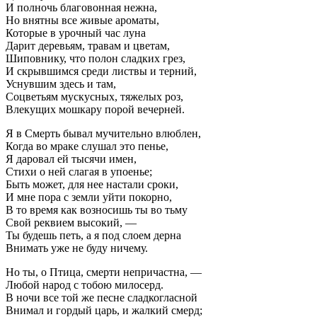
И полночь благовонная нежна,
Но внятны все живые ароматы,
Которые в урочный час луна
Дарит деревьям, травам и цветам,
Шиповнику, что полон сладких грез,
И скрывшимся среди листвы и терний,
Уснувшим здесь и там,
Соцветьям мускусных, тяжелых роз,
Влекущих мошкару порой вечерней.
Я в Смерть бывал мучительно влюблен,
Когда во мраке слушал это пенье,
Я даровал ей тысячи имен,
Стихи о ней слагая в упоенье;
Быть может, для нее настали сроки,
И мне пора с земли уйти покорно,
В то время как возносишь ты во тьму
Свой реквием высокий, —
Ты будешь петь, а я под слоем дерна
Внимать уже не буду ничему.
Но ты, о Птица, смерти непричастна, —
Любой народ с тобою милосерд.
В ночи все той же песне сладкогласной
Внимал и гордый царь, и жалкий смерд;