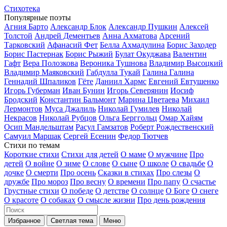
Стихотека
Популярные поэты
Агния Барто
Александр Блок
Александр Пушкин
Алексей
Толстой
Андрей Дементьев
Анна Ахматова
Арсений
Тарковский
Афанасий Фет
Белла Ахмадулина
Борис Заходер
Борис Пастернак
Борис Рыжий
Булат Окуджава
Валентин
Гафт
Вера Полозкова
Вероника Тушнова
Владимир Высоцкий
Владимир Маяковский
Габдулла Тукай
Галина Галина
Геннадий Шпаликов
Гёте
Даниил Хармс
Евгений Евтушенко
Игорь Губерман
Иван Бунин
Игорь Северянин
Иосиф
Бродский
Константин Бальмонт
Марина Цветаева
Михаил
Лермонтов
Муса Джалиль
Николай Гумилев
Николай
Некрасов
Николай Рубцов
Ольга Берггольц
Омар Хайям
Осип Мандельштам
Расул Гамзатов
Роберт Рождественский
Самуил Маршак
Сергей Есенин
Федор Тютчев
Стихи по темам
Короткие стихи
Стихи для детей
О маме
О мужчине
Про
детей
О войне
О зиме
О слове
О сыне
О школе
О свадьбе
О
дочке
О смерти
Про осень
Сказки в стихах
Про слезы
О
дружбе
Про мороз
Про весну
О времени
Про папу
О счастье
Грустные стихи
О победе
О детстве
О солнце
О Боге
О снеге
О красоте
О собаках
О смысле жизни
Про день рождения
Избранное
Светлая тема
Меню