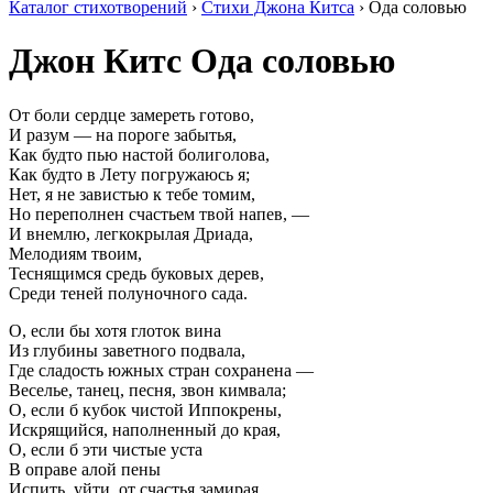
Каталог стихотворений
›
Стихи Джона Китса
› Ода соловью
Джон Китс
Ода соловью
От боли сердце замереть готово,
И разум — на пороге забытья,
Как будто пью настой болиголова,
Как будто в Лету погружаюсь я;
Нет, я не завистью к тебе томим,
Но переполнен счастьем твой напев, —
И внемлю, легкокрылая Дриада,
Мелодиям твоим,
Теснящимся средь буковых дерев,
Среди теней полуночного сада.
О, если бы хотя глоток вина
Из глубины заветного подвала,
Где сладость южных стран сохранена —
Веселье, танец, песня, звон кимвала;
О, если б кубок чистой Иппокрены,
Искрящийся, наполненный до края,
О, если б эти чистые уста
В оправе алой пены
Испить, уйти, от счастья замирая,