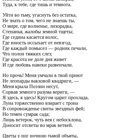
Туда, к тебе, где тишь и темнота.
Уйти во тьму, угаснуть без остатка,
Не знать о том, чего не знаешь ты,
О мире, где волненье, лихорадка,
Стенанья, жалобы земной тщеты;
Где седина касается волос,
Где юность иссыхает от невзгод,
Где каждый помысел — родник печали,
Что полон тяжких слез;
Где красота не доле дня живет
И где любовь навеки развенчали.
Но прочь! Меня умчали в твой приют
Не леопарды вакховой квадриги, —
Меня крыла Поэзии несут,
Сорвав земного разума вериги, —
Я здесь, я здесь! Кругом царит прохлада,
Луна торжественно взирает с трона
В сопровожденье свиты звездных фей;
Но темен сумрак сада;
Лишь ветерок, чуть вея с небосклона,
Доносит отсветы во мрак ветвей.
Цветы у ног ночною тьмой объяты,