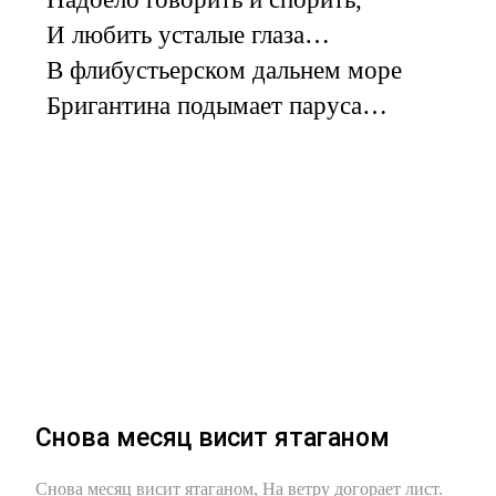
И любить усталые глаза…
В флибустьерском дальнем море
Бригантина подымает паруса…
Снова месяц висит ятаганом
Снова месяц висит ятаганом, На ветру догорает лист.