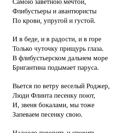
Самою заветною мечтой,
Флибустьеры и авантюристы
По крови, упругой и густой.
И в беде, и в радости, и в горе
Только чуточку прищурь глаза.
В флибустьерском дальнем море
Бригантина подымает паруса.
Вьется по ветру веселый Роджер,
Люди Флинта песенку поют,
И, звеня бокалами, мы тоже
Запеваем песенку свою.
Надоело говорить и спорить,