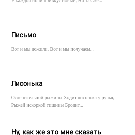
У каждой ночи привкус новый, Но так же...
Письмо
Вот и мы дожили, Вот и мы получаем...
Лисонька
Ослепительной рыжины Ходит лисонька у ручья,
Рыжей искоркой тишины Бродит...
Ну, как же это мне сказать