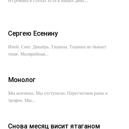
Из романа в стихах Есть в наших днях...
Сергею Есенину
Иней. Снег. Декабрь. Тишина. Тишина не бывает
тише. Малярийная...
Монолог
Мы кончены. Мы отступили. Пересчитаем раны и
трофеи. Мы...
Снова месяц висит ятаганом