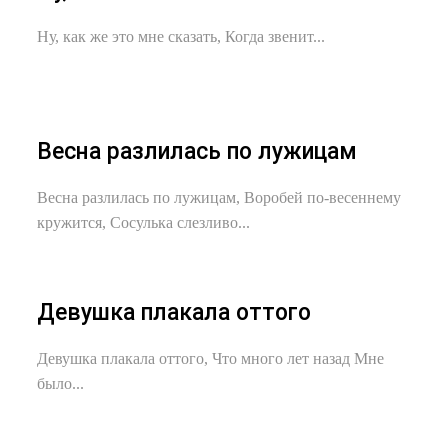
Ну, как же это мне сказать, Когда звенит...
Весна разлилась по лужицам
Весна разлилась по лужицам, Воробей по-весеннему
кружится, Сосулька слезливо...
Девушка плакала оттого
Девушка плакала оттого, Что много лет назад Мне
было...