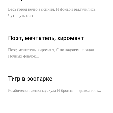
Весь город вечер высинил, И фонари разлучились,
Чуть-чуть глаза...
Поэт, мечтатель, хиромант
Поэт, мечтатель, хиромант, Я по ладоням нагадал
Ночных фиалок...
Тигр в зоопарке
Ромбическая лепка мускула И бронза — дьявол или...