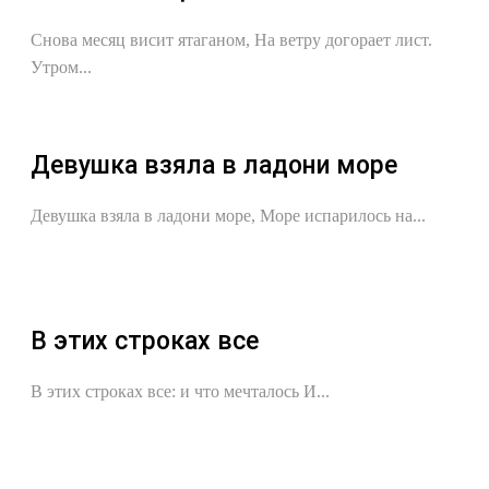
Снова месяц висит ятаганом, На ветру догорает лист.
Утром...
Девушка взяла в ладони море
Девушка взяла в ладони море, Море испарилось на...
В этих строках все
В этих строках все: и что мечталось И...