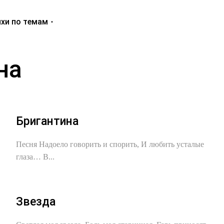
хи по темам
на
Бригантина
Песня Надоело говорить и спорить, И любить усталые
глаза… В...
Звезда