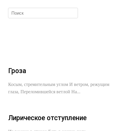
Гроза
Косым, стремительным углом И ветром, режущим
глаза, Переломившейся ветлой На...
Лирическое отступление