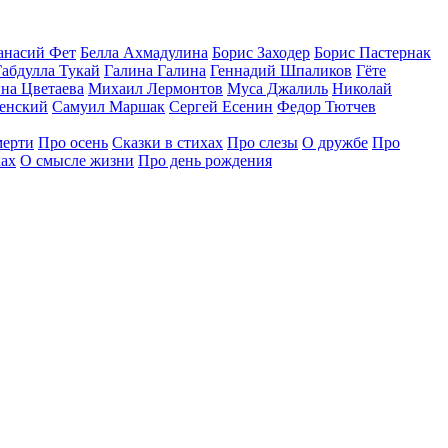
анасий Фет
Белла Ахмадулина
Борис Заходер
Борис Пастернак
Габдулла Тукай
Галина Галина
Геннадий Шпаликов
Гёте
на Цветаева
Михаил Лермонтов
Муса Джалиль
Николай
венский
Самуил Маршак
Сергей Есенин
Федор Тютчев
мерти
Про осень
Сказки в стихах
Про слезы
О дружбе
Про
ках
О смысле жизни
Про день рождения