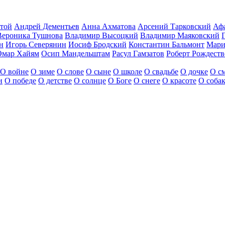
стой
Андрей Дементьев
Анна Ахматова
Арсений Тарковский
Аф
Вероника Тушнова
Владимир Высоцкий
Владимир Маяковский
н
Игорь Северянин
Иосиф Бродский
Константин Бальмонт
Мари
Омар Хайям
Осип Мандельштам
Расул Гамзатов
Роберт Рождест
О войне
О зиме
О слове
О сыне
О школе
О свадьбе
О дочке
О с
и
О победе
О детстве
О солнце
О Боге
О снеге
О красоте
О соба