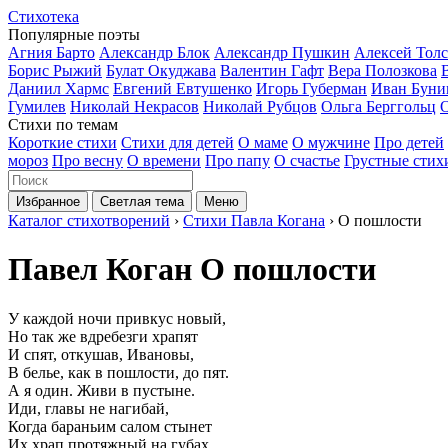
Стихотека
Популярные поэты
Агния Барто
Александр Блок
Александр Пушкин
Алексей Тол
Борис Рыжий
Булат Окуджава
Валентин Гафт
Вера Полозкова
Даниил Хармс
Евгений Евтушенко
Игорь Губерман
Иван Буни
Гумилев
Николай Некрасов
Николай Рубцов
Ольга Берггольц
Стихи по темам
Короткие стихи
Стихи для детей
О маме
О мужчине
Про детей
мороз
Про весну
О времени
Про папу
О счастье
Грустные стих
Избранное
Светлая тема
Меню
Каталог стихотворений
›
Стихи Павла Когана
› О пошлости
Павел Коган
О пошлости
У каждой ночи привкус новый,
Но так же вдребезги храпят
И спят, откушав, Ивановы,
В белье, как в пошлости, до пят.
А я один. Живи в пустыне.
Иди, главы не нагибай,
Когда бараньим салом стынет
Их храп протяжный на губах.