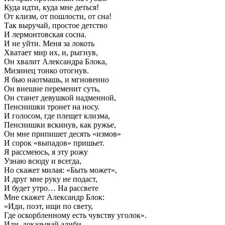
Куда идти, куда мне деться!
От клизм, от пошлости, от сна!
Так выручай, простое детство
И лермонтовская сосна.
И не уйти. Меня за локоть
Хватает мир их, и, рыгнув,
Он хвалит Александра Блока,
Мизинец тонко отогнув.
Я бью наотмашь, и мгновенно
Он внешне переменит суть,
Он станет девушкой надменной,
Пенснишки тронет на носу.
И голосом, где плещет клизма,
Пенснишки вскинув, как ружье,
Он мне припишет десять «измов»
И сорок «выпадов» пришьет.
Я рассмеюсь, я эту рожу
Узнаю всюду и всегда,
Но скажет милая: «Быть может»,
И друг мне руку не подаст,
И будет утро… На рассвете
Мне скажет Александр Блок:
«Иди, поэт, ищи по свету,
Где оскорбленному есть чувству уголок».
Иди, доказывай алиби,