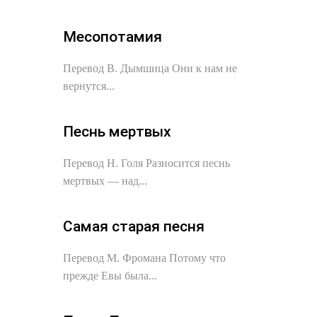
Месопотамия
Перевод В. Дымшица Они к нам не
вернутся...
Песнь мертвых
Перевод Н. Голя Разносится песнь
мертвых — над...
Самая старая песня
Перевод М. Фромана Потому что
прежде Евы была...