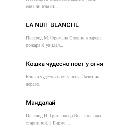
едва ли Мы от...
LA NUIT BLANCHE
Перевод М. Фромана Словно в зареве
пожара Я увидел...
Кошка чудесно поет у огня
Кошка чудесно поет у огня, Лазит на
дерево...
Мандалай
Перевод И. Грингольца Возле пагоды
старинной, в Бирме,...