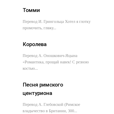
Томми
Перевод И. Грингольца Хотел я глотку
промочить, гляжу...
Королева
Перевод А. Оношкович-Яцына
«Романтика, прощай навек! С резною
костью...
Песня римского
центуриона
Перевод А. Глебовской (Римское
владычество в Британии, 300...