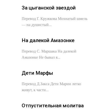
За цыганской звездой
Перевод Г. Кружкова Мохнатый шмель
— на душистый...
На далекой Амазонке
Перевод С. Маршака На далекой
Амазонке Не бывал я...
Дети Марфы
Перевод Д.Закса Дети Марии легко
живут, к части...
Отпустительная молитва