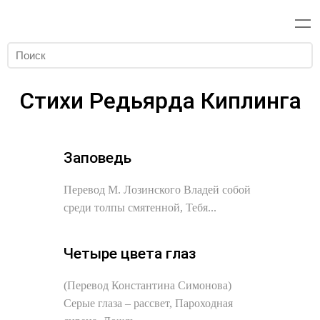
Стихи Редьярда Киплинга
Заповедь
Перевод М. Лозинского Владей собой
среди толпы смятенной, Тебя...
Четыре цвета глаз
(Перевод Константина Симонова)
Серые глаза – рассвет, Пароходная