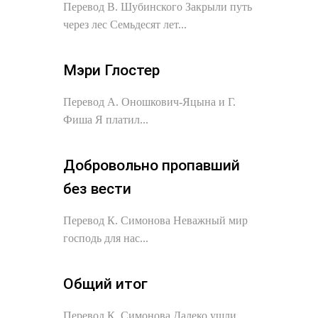
Перевод В. Шубинского Закрыли путь
через лес Семьдесят лет...
Мэри Глостер
Перевод А. Оношкович-Яцына и Г.
Фиша Я платил...
Добровольно пропавший
без вести
Перевод К. Симонова Неважный мир
господь для нас...
Общий итог
Перевод К. Симонова Далеко ушли