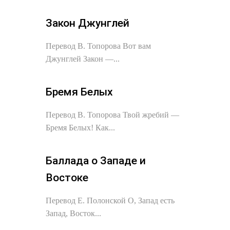
Закон Джунглей
Перевод В. Топорова Вот вам
Джунглей Закон —...
Бремя Белых
Перевод В. Топорова Твой жребий —
Бремя Белых! Как...
Баллада о Западе и
Востоке
Перевод Е. Полонской О, Запад есть
Запад, Восток...